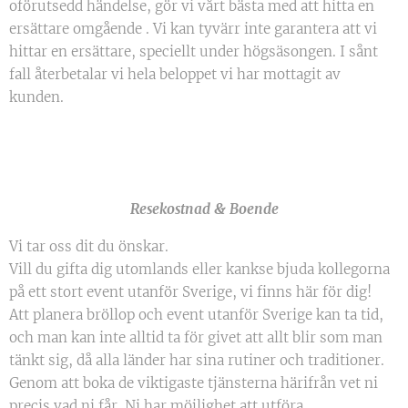
oförutsedd händelse, gör vi vårt bästa med att hitta en
ersättare omgående . Vi kan tyvärr inte garantera att vi
hittar en ersättare, speciellt under högsäsongen. I sånt
fall återbetalar vi hela beloppet vi har mottagit av
kunden.
Resekostnad & Boende
Vi tar oss dit du önskar.
Vill du gifta dig utomlands eller kankse bjuda kollegorna
på ett stort event utanför Sverige, vi finns här för dig!
Att planera bröllop och event utanför Sverige kan ta tid,
och man kan inte alltid ta för givet att allt blir som man
tänkt sig, då alla länder har sina rutiner och traditioner.
Genom att boka de viktigaste tjänsterna härifrån vet ni
precis vad ni får. Ni har möjlighet att utföra