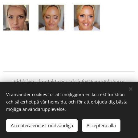
Vid frågor, kontakta oss på:
info@teamstylisten.se
Följ oss på våra sociala medier
Vi använder cookies för att möjliggöra en korrekt funktion
och säkerhet på vår hemsida, och för att erbjuda dig bästa
möjliga användarupplevelse.
Acceptera endast nödvändiga
Acceptera alla
©
Team Stylisten 2023
Cookies