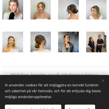
Vid frågor, kontakta oss på:
info@teamstylisten.se
Följ oss på våra sociala medier
Vi använder cookies för att möjliggöra en korrekt funktion
och säkerhet på vår hemsida, och för att erbjuda dig bästa
möjliga användarupplevelse.